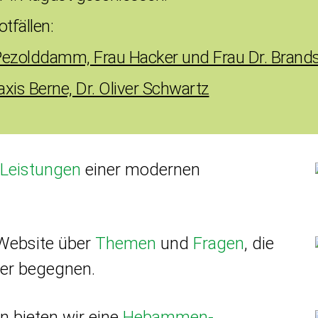
tfällen:
Pezolddamm, Frau Hacker und Frau Dr. Brands
axis Berne, Dr. Oliver Schwartz
e Leistungen
einer modernen
 Website über
Themen
und
Fragen
, die
der begegnen.
n bieten wir eine
Hebammen­