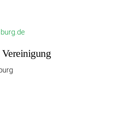
burg.de
e Vereinigung
burg