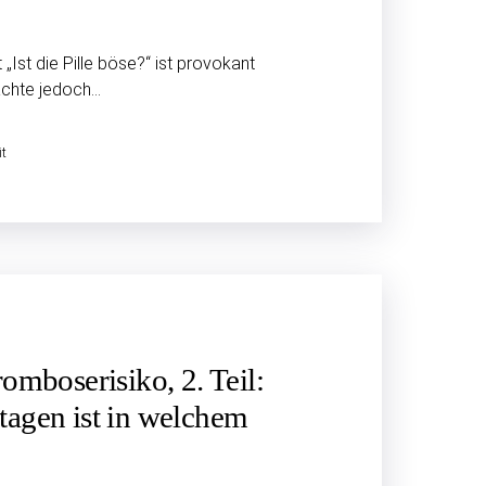
 „Ist die Pille böse?“ ist provokant
achte jedoch…
it
ombose­risiko, 2. Teil:
tagen ist in welchem