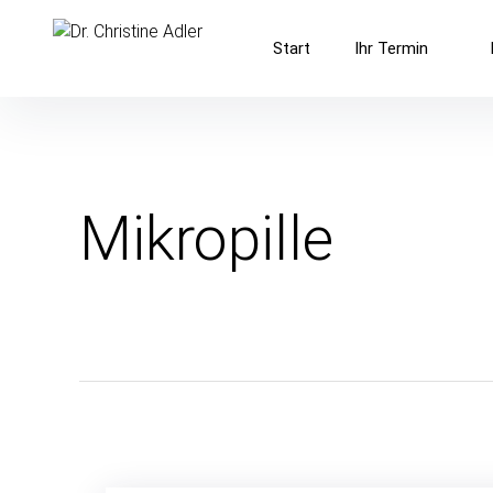
Inhalte
Dr. Christine Adler
überspringen
Start
Ihr Termin
Frauenarztpraxis in Hamburg-Rahlstedt
Mikropille