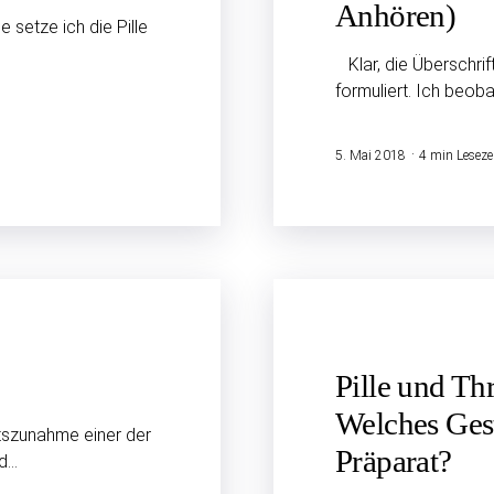
Anhören)
 setze ich die Pille
Klar, die Überschrift
formuliert. Ich beob
5. Mai 2018
4 min Leseze
Pille und Thr
Welches Ges
htszunahme einer der
Präparat?
nd…