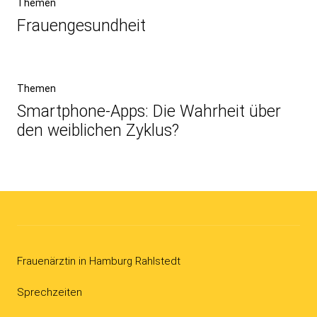
Vorheriger
Themen
Beitrag
Frauen­gesundheit
Nächster
Themen
Beitrag
Smartphone-Apps: Die Wahrheit über
den weiblichen Zyklus?
Frauenärztin in Hamburg Rahlstedt
Sprechzeiten