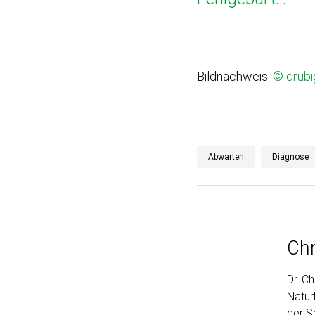
Bildnachweis:
© drubi
Abwarten
Diagnose
Chr
Dr. C
Natur
der S