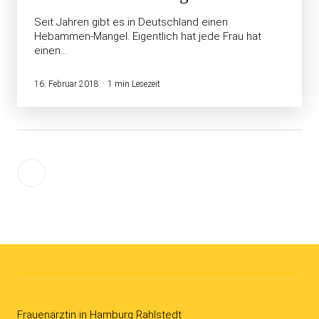
Seit Jahren gibt es in Deutschland einen
Hebammen-Mangel. Eigentlich hat jede Frau hat
einen…
16. Februar 2018
1 min Lesezeit
Seitennummerierung
Ältere
der
Beiträge
Beiträge
Frauenärztin in Hamburg Rahlstedt