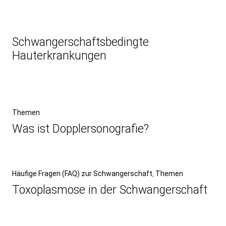
Schwangerschaftsbedingte
Hauterkrankungen
Beitragsnavigation
Vorheriger
Themen
Beitrag
Was ist Doppler­sonografie?
Nächster
Häufige Fragen (FAQ) zur Schwangerschaft
Themen
Beitrag
Toxoplasmose in der Schwanger­schaft